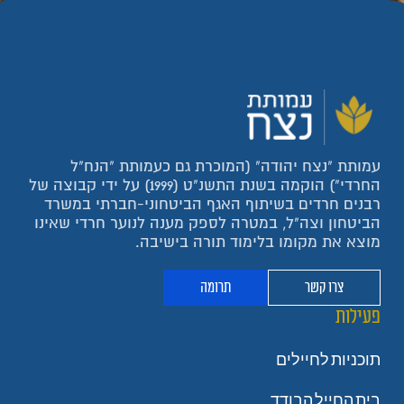
עמותת "נצח יהודה" (המוכרת גם כעמותת "הנח"ל
החרדי") הוקמה בשנת התשנ"ט (1999) על ידי קבוצה של
רבנים חרדים בשיתוף האגף הביטחוני-חברתי במשרד
הביטחון וצה"ל, במטרה לספק מענה לנוער חרדי שאינו
מוצא את מקומו בלימוד תורה בישיבה.
צרו קשר
תרומה
פעילות
תוכניות לחיילים
בית החייל הבודד