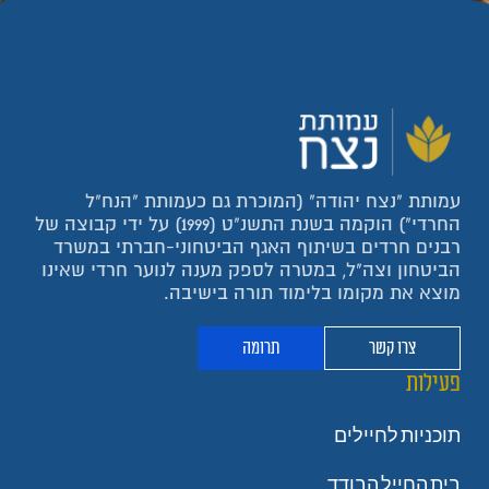
עמותת "נצח יהודה" (המוכרת גם כעמותת "הנח"ל
החרדי") הוקמה בשנת התשנ"ט (1999) על ידי קבוצה של
רבנים חרדים בשיתוף האגף הביטחוני-חברתי במשרד
הביטחון וצה"ל, במטרה לספק מענה לנוער חרדי שאינו
מוצא את מקומו בלימוד תורה בישיבה.
צרו קשר
תרומה
פעילות
תוכניות לחיילים
בית החייל הבודד