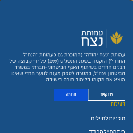
עמותת "נצח יהודה" (המוכרת גם כעמותת "הנח"ל
החרדי") הוקמה בשנת התשנ"ט (1999) על ידי קבוצה של
רבנים חרדים בשיתוף האגף הביטחוני-חברתי במשרד
הביטחון וצה"ל, במטרה לספק מענה לנוער חרדי שאינו
מוצא את מקומו בלימוד תורה בישיבה.
צרו קשר
תרומה
פעילות
תוכניות לחיילים
בית החייל הבודד