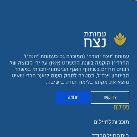
עמותת "נצח יהודה" (המוכרת גם כעמותת "הנח"ל
החרדי") הוקמה בשנת התשנ"ט (1999) על ידי קבוצה של
רבנים חרדים בשיתוף האגף הביטחוני-חברתי במשרד
הביטחון וצה"ל, במטרה לספק מענה לנוער חרדי שאינו
מוצא את מקומו בלימוד תורה בישיבה.
צרו קשר
תרומה
פעילות
תוכניות לחיילים
בית החייל הבודד