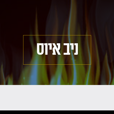
ניב איוס