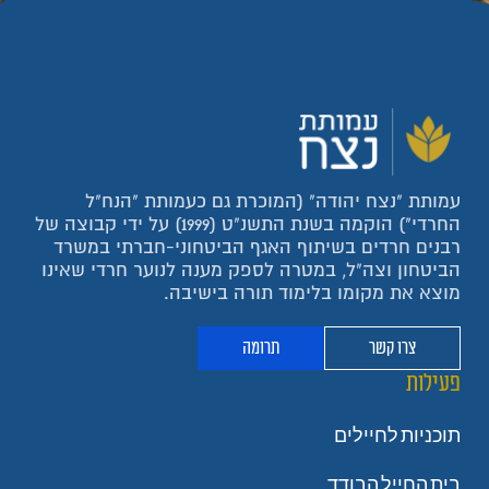
עמותת "נצח יהודה" (המוכרת גם כעמותת "הנח"ל
החרדי") הוקמה בשנת התשנ"ט (1999) על ידי קבוצה של
רבנים חרדים בשיתוף האגף הביטחוני-חברתי במשרד
הביטחון וצה"ל, במטרה לספק מענה לנוער חרדי שאינו
מוצא את מקומו בלימוד תורה בישיבה.
צרו קשר
תרומה
פעילות
תוכניות לחיילים
בית החייל הבודד