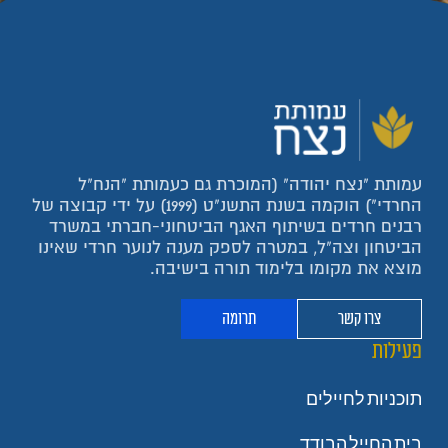
עמותת "נצח יהודה" (המוכרת גם כעמותת "הנח"ל
החרדי") הוקמה בשנת התשנ"ט (1999) על ידי קבוצה של
רבנים חרדים בשיתוף האגף הביטחוני-חברתי במשרד
הביטחון וצה"ל, במטרה לספק מענה לנוער חרדי שאינו
מוצא את מקומו בלימוד תורה בישיבה.
צרו קשר
תרומה
פעילות
תוכניות לחיילים
בית החייל הבודד