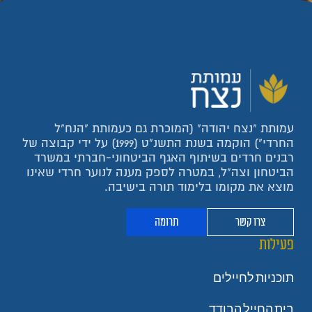
עמותת "נצח יהודה" (המוכרת גם כעמותת "הנח"ל
החרדי") הוקמה בשנת התשנ"ט (1999) על ידי קבוצה של
רבנים חרדים בשיתוף האגף הביטחוני-חברתי במשרד
הביטחון וצה"ל, במטרה לספק מענה לנוער חרדי שאינו
מוצא את מקומו בלימוד תורה בישיבה.
צרו קשר
תרומה
פעילות
תוכניות לחיילים
בית החייל הבודד