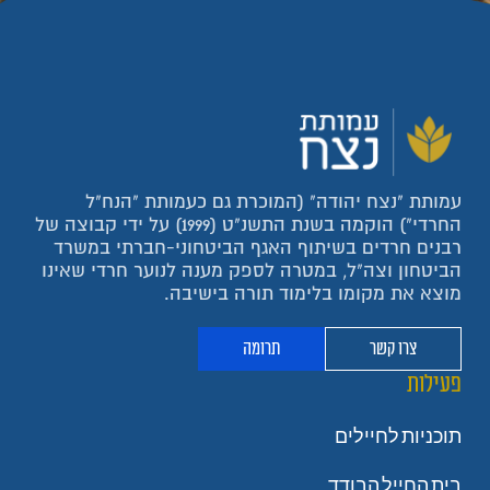
עמותת "נצח יהודה" (המוכרת גם כעמותת "הנח"ל
החרדי") הוקמה בשנת התשנ"ט (1999) על ידי קבוצה של
רבנים חרדים בשיתוף האגף הביטחוני-חברתי במשרד
הביטחון וצה"ל, במטרה לספק מענה לנוער חרדי שאינו
מוצא את מקומו בלימוד תורה בישיבה.
צרו קשר
תרומה
פעילות
תוכניות לחיילים
בית החייל הבודד