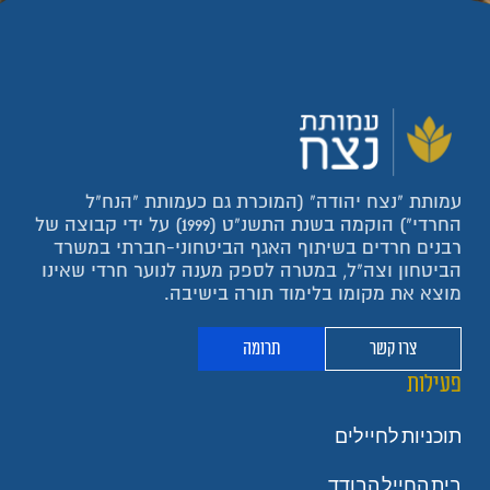
עמותת "נצח יהודה" (המוכרת גם כעמותת "הנח"ל
החרדי") הוקמה בשנת התשנ"ט (1999) על ידי קבוצה של
רבנים חרדים בשיתוף האגף הביטחוני-חברתי במשרד
הביטחון וצה"ל, במטרה לספק מענה לנוער חרדי שאינו
מוצא את מקומו בלימוד תורה בישיבה.
צרו קשר
תרומה
פעילות
תוכניות לחיילים
בית החייל הבודד