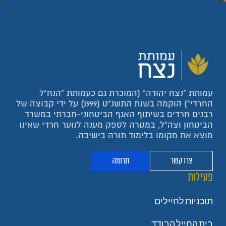
עמותת "נצח יהודה" (המוכרת גם כעמותת "הנח"ל
החרדי") הוקמה בשנת התשנ"ט (1999) על ידי קבוצה של
רבנים חרדים בשיתוף האגף הביטחוני-חברתי במשרד
הביטחון וצה"ל, במטרה לספק מענה לנוער חרדי שאינו
מוצא את מקומו בלימוד תורה בישיבה.
צרו קשר
תרומה
פעילות
תוכניות לחיילים
בית החייל הבודד