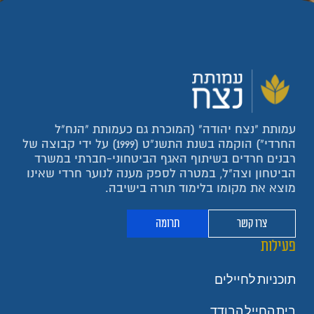
עמותת "נצח יהודה" (המוכרת גם כעמותת "הנח"ל
החרדי") הוקמה בשנת התשנ"ט (1999) על ידי קבוצה של
רבנים חרדים בשיתוף האגף הביטחוני-חברתי במשרד
הביטחון וצה"ל, במטרה לספק מענה לנוער חרדי שאינו
מוצא את מקומו בלימוד תורה בישיבה.
צרו קשר
תרומה
פעילות
תוכניות לחיילים
בית החייל הבודד