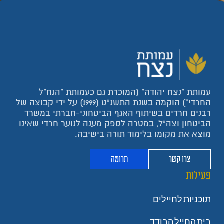
עמותת "נצח יהודה" (המוכרת גם כעמותת "הנח"ל
החרדי") הוקמה בשנת התשנ"ט (1999) על ידי קבוצה של
רבנים חרדים בשיתוף האגף הביטחוני-חברתי במשרד
הביטחון וצה"ל, במטרה לספק מענה לנוער חרדי שאינו
מוצא את מקומו בלימוד תורה בישיבה.
צרו קשר
תרומה
פעילות
תוכניות לחיילים
בית החייל הבודד