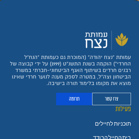
עמותת "נצח יהודה" (המוכרת גם כעמותת "הנח"ל
החרדי") הוקמה בשנת התשנ"ט (1999) על ידי קבוצה של
רבנים חרדים בשיתוף האגף הביטחוני-חברתי במשרד
הביטחון וצה"ל, במטרה לספק מענה לנוער חרדי שאינו
מוצא את מקומו בלימוד תורה בישיבה.
צרו קשר
תרומה
פעילות
תוכניות לחיילים
בית החייל הבודד