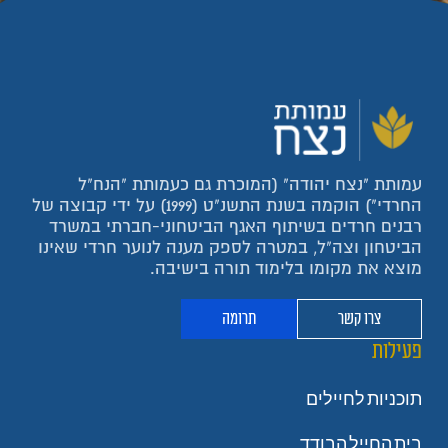
עמותת "נצח יהודה" (המוכרת גם כעמותת "הנח"ל
החרדי") הוקמה בשנת התשנ"ט (1999) על ידי קבוצה של
רבנים חרדים בשיתוף האגף הביטחוני-חברתי במשרד
הביטחון וצה"ל, במטרה לספק מענה לנוער חרדי שאינו
מוצא את מקומו בלימוד תורה בישיבה.
צרו קשר
תרומה
פעילות
תוכניות לחיילים
בית החייל הבודד