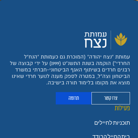
עמותת "נצח יהודה" (המוכרת גם כעמותת "הנח"ל
החרדי") הוקמה בשנת התשנ"ט (1999) על ידי קבוצה של
רבנים חרדים בשיתוף האגף הביטחוני-חברתי במשרד
הביטחון וצה"ל, במטרה לספק מענה לנוער חרדי שאינו
מוצא את מקומו בלימוד תורה בישיבה.
צרו קשר
תרומה
פעילות
תוכניות לחיילים
בית החייל הבודד