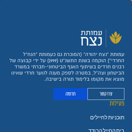
עמותת "נצח יהודה" (המוכרת גם כעמותת "הנח"ל
החרדי") הוקמה בשנת התשנ"ט (1999) על ידי קבוצה של
רבנים חרדים בשיתוף האגף הביטחוני-חברתי במשרד
הביטחון וצה"ל, במטרה לספק מענה לנוער חרדי שאינו
מוצא את מקומו בלימוד תורה בישיבה.
צרו קשר
תרומה
פעילות
תוכניות לחיילים
בית החייל הבודד