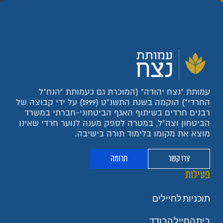
עמותת "נצח יהודה" (המוכרת גם כעמותת "הנח"ל
החרדי") הוקמה בשנת התשנ"ט (1999) על ידי קבוצה של
רבנים חרדים בשיתוף האגף הביטחוני-חברתי במשרד
הביטחון וצה"ל, במטרה לספק מענה לנוער חרדי שאינו
מוצא את מקומו בלימוד תורה בישיבה.
צרו קשר
תרומה
פעילות
תוכניות לחיילים
בית החייל הבודד