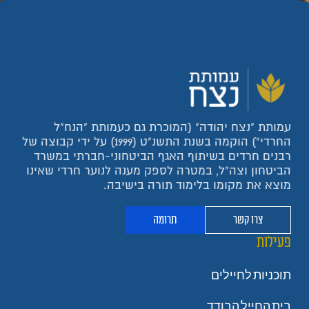
עמותת "נצח יהודה" (המוכרת גם כעמותת "הנח"ל
החרדי") הוקמה בשנת התשנ"ט (1999) על ידי קבוצה של
רבנים חרדים בשיתוף האגף הביטחוני-חברתי במשרד
הביטחון וצה"ל, במטרה לספק מענה לנוער חרדי שאינו
מוצא את מקומו בלימוד תורה בישיבה.
צרו קשר
תרומה
פעילות
תוכניות לחיילים
בית החייל הבודד