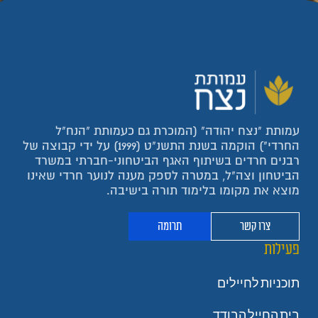
עמותת "נצח יהודה" (המוכרת גם כעמותת "הנח"ל
החרדי") הוקמה בשנת התשנ"ט (1999) על ידי קבוצה של
רבנים חרדים בשיתוף האגף הביטחוני-חברתי במשרד
הביטחון וצה"ל, במטרה לספק מענה לנוער חרדי שאינו
מוצא את מקומו בלימוד תורה בישיבה.
צרו קשר
תרומה
פעילות
תוכניות לחיילים
בית החייל הבודד