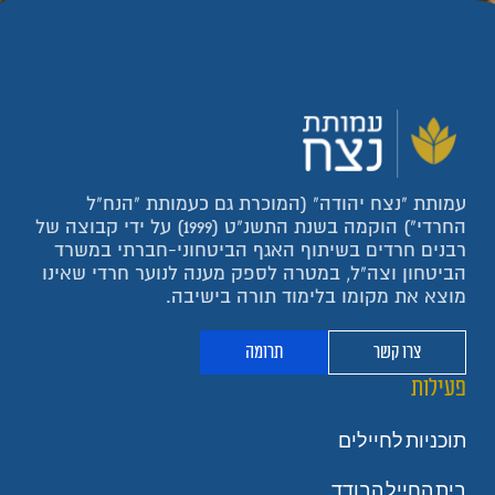
עמותת "נצח יהודה" (המוכרת גם כעמותת "הנח"ל
החרדי") הוקמה בשנת התשנ"ט (1999) על ידי קבוצה של
רבנים חרדים בשיתוף האגף הביטחוני-חברתי במשרד
הביטחון וצה"ל, במטרה לספק מענה לנוער חרדי שאינו
מוצא את מקומו בלימוד תורה בישיבה.
צרו קשר
תרומה
פעילות
תוכניות לחיילים
בית החייל הבודד