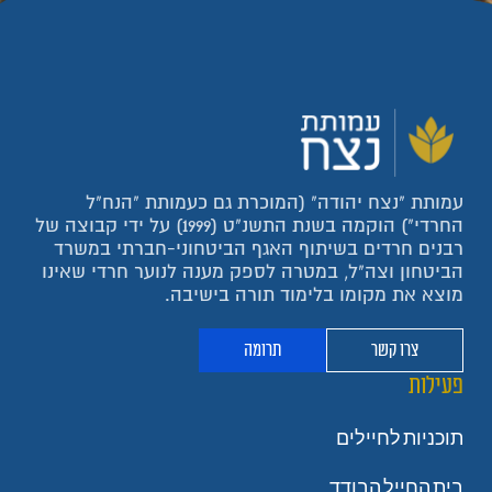
עמותת "נצח יהודה" (המוכרת גם כעמותת "הנח"ל
החרדי") הוקמה בשנת התשנ"ט (1999) על ידי קבוצה של
רבנים חרדים בשיתוף האגף הביטחוני-חברתי במשרד
הביטחון וצה"ל, במטרה לספק מענה לנוער חרדי שאינו
מוצא את מקומו בלימוד תורה בישיבה.
צרו קשר
תרומה
פעילות
תוכניות לחיילים
בית החייל הבודד