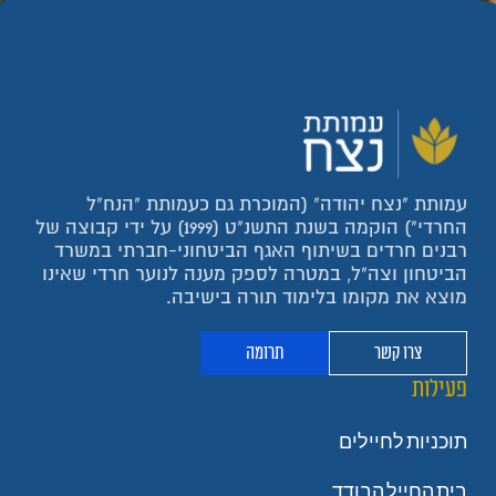
עמותת "נצח יהודה" (המוכרת גם כעמותת "הנח"ל
החרדי") הוקמה בשנת התשנ"ט (1999) על ידי קבוצה של
רבנים חרדים בשיתוף האגף הביטחוני-חברתי במשרד
הביטחון וצה"ל, במטרה לספק מענה לנוער חרדי שאינו
מוצא את מקומו בלימוד תורה בישיבה.
צרו קשר
תרומה
פעילות
תוכניות לחיילים
בית החייל הבודד