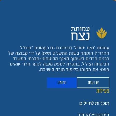
עמותת "נצח יהודה" (המוכרת גם כעמותת "הנח"ל
החרדי") הוקמה בשנת התשנ"ט (1999) על ידי קבוצה של
רבנים חרדים בשיתוף האגף הביטחוני-חברתי במשרד
הביטחון וצה"ל, במטרה לספק מענה לנוער חרדי שאינו
מוצא את מקומו בלימוד תורה בישיבה.
צרו קשר
תרומה
פעילות
תוכניות לחיילים
בית החייל הבודד