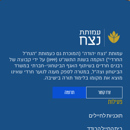
עמותת "נצח יהודה" (המוכרת גם כעמותת "הנח"ל
החרדי") הוקמה בשנת התשנ"ט (1999) על ידי קבוצה של
רבנים חרדים בשיתוף האגף הביטחוני-חברתי במשרד
הביטחון וצה"ל, במטרה לספק מענה לנוער חרדי שאינו
מוצא את מקומו בלימוד תורה בישיבה.
צרו קשר
תרומה
פעילות
תוכניות לחיילים
בית החייל הבודד