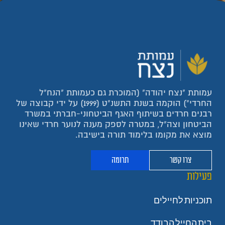
עמותת "נצח יהודה" (המוכרת גם כעמותת "הנח"ל
החרדי") הוקמה בשנת התשנ"ט (1999) על ידי קבוצה של
רבנים חרדים בשיתוף האגף הביטחוני-חברתי במשרד
הביטחון וצה"ל, במטרה לספק מענה לנוער חרדי שאינו
מוצא את מקומו בלימוד תורה בישיבה.
צרו קשר
תרומה
פעילות
תוכניות לחיילים
בית החייל הבודד