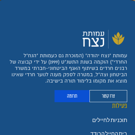
עמותת "נצח יהודה" (המוכרת גם כעמותת "הנח"ל
החרדי") הוקמה בשנת התשנ"ט (1999) על ידי קבוצה של
רבנים חרדים בשיתוף האגף הביטחוני-חברתי במשרד
הביטחון וצה"ל, במטרה לספק מענה לנוער חרדי שאינו
מוצא את מקומו בלימוד תורה בישיבה.
צרו קשר
תרומה
פעילות
תוכניות לחיילים
בית החייל הבודד