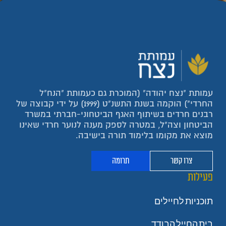
עמותת "נצח יהודה" (המוכרת גם כעמותת "הנח"ל
החרדי") הוקמה בשנת התשנ"ט (1999) על ידי קבוצה של
רבנים חרדים בשיתוף האגף הביטחוני-חברתי במשרד
הביטחון וצה"ל, במטרה לספק מענה לנוער חרדי שאינו
מוצא את מקומו בלימוד תורה בישיבה.
צרו קשר
תרומה
פעילות
תוכניות לחיילים
בית החייל הבודד