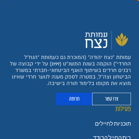
עמותת "נצח יהודה" (המוכרת גם כעמותת "הנח"ל
החרדי") הוקמה בשנת התשנ"ט (1999) על ידי קבוצה של
רבנים חרדים בשיתוף האגף הביטחוני-חברתי במשרד
הביטחון וצה"ל, במטרה לספק מענה לנוער חרדי שאינו
מוצא את מקומו בלימוד תורה בישיבה.
צרו קשר
תרומה
פעילות
תוכניות לחיילים
בית החייל הבודד