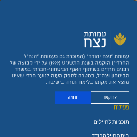
עמותת "נצח יהודה" (המוכרת גם כעמותת "הנח"ל
החרדי") הוקמה בשנת התשנ"ט (1999) על ידי קבוצה של
רבנים חרדים בשיתוף האגף הביטחוני-חברתי במשרד
הביטחון וצה"ל, במטרה לספק מענה לנוער חרדי שאינו
מוצא את מקומו בלימוד תורה בישיבה.
צרו קשר
תרומה
פעילות
תוכניות לחיילים
בית החייל הבודד