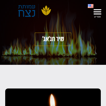
שיר חג׳אג׳