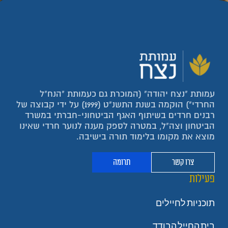
עמותת "נצח יהודה" (המוכרת גם כעמותת "הנח"ל
החרדי") הוקמה בשנת התשנ"ט (1999) על ידי קבוצה של
רבנים חרדים בשיתוף האגף הביטחוני-חברתי במשרד
הביטחון וצה"ל, במטרה לספק מענה לנוער חרדי שאינו
מוצא את מקומו בלימוד תורה בישיבה.
צרו קשר
תרומה
פעילות
תוכניות לחיילים
בית החייל הבודד