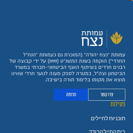
עמותת "נצח יהודה" (המוכרת גם כעמותת "הנח"ל
החרדי") הוקמה בשנת התשנ"ט (1999) על ידי קבוצה של
רבנים חרדים בשיתוף האגף הביטחוני-חברתי במשרד
הביטחון וצה"ל, במטרה לספק מענה לנוער חרדי שאינו
מוצא את מקומו בלימוד תורה בישיבה.
צרו קשר
תרומה
פעילות
תוכניות לחיילים
בית החייל הבודד