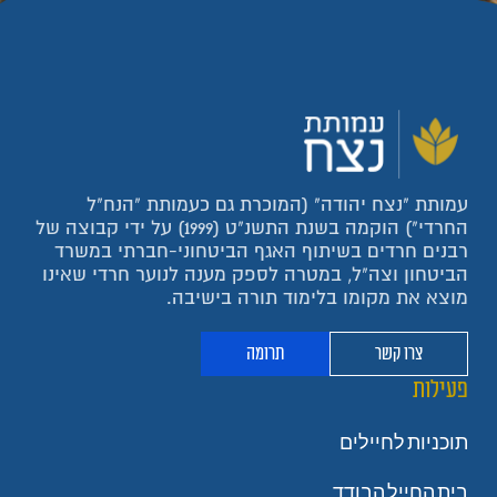
עמותת "נצח יהודה" (המוכרת גם כעמותת "הנח"ל
החרדי") הוקמה בשנת התשנ"ט (1999) על ידי קבוצה של
רבנים חרדים בשיתוף האגף הביטחוני-חברתי במשרד
הביטחון וצה"ל, במטרה לספק מענה לנוער חרדי שאינו
מוצא את מקומו בלימוד תורה בישיבה.
צרו קשר
תרומה
פעילות
תוכניות לחיילים
בית החייל הבודד