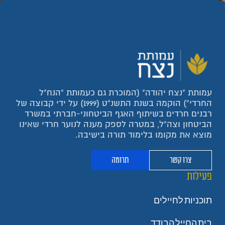
עמותת "נצח יהודה" (המוכרת גם כעמותת "הנח"ל
החרדי") הוקמה בשנת התשנ"ט (1999) על ידי קבוצה של
רבנים חרדים בשיתוף האגף הביטחוני-חברתי במשרד
הביטחון וצה"ל, במטרה לספק מענה לנוער חרדי שאינו
מוצא את מקומו בלימוד תורה בישיבה.
צרו קשר
תרומה
פעילות
תוכניות לחיילים
בית החייל הבודד