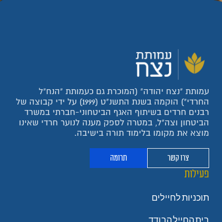
עמותת "נצח יהודה" (המוכרת גם כעמותת "הנח"ל
החרדי") הוקמה בשנת התשנ"ט (1999) על ידי קבוצה של
רבנים חרדים בשיתוף האגף הביטחוני-חברתי במשרד
הביטחון וצה"ל, במטרה לספק מענה לנוער חרדי שאינו
מוצא את מקומו בלימוד תורה בישיבה.
צרו קשר
תרומה
פעילות
תוכניות לחיילים
בית החייל הבודד