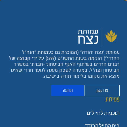
עמותת "נצח יהודה" (המוכרת גם כעמותת "הנח"ל
החרדי") הוקמה בשנת התשנ"ט (1999) על ידי קבוצה של
רבנים חרדים בשיתוף האגף הביטחוני-חברתי במשרד
הביטחון וצה"ל, במטרה לספק מענה לנוער חרדי שאינו
מוצא את מקומו בלימוד תורה בישיבה.
צרו קשר
תרומה
פעילות
תוכניות לחיילים
בית החייל הבודד