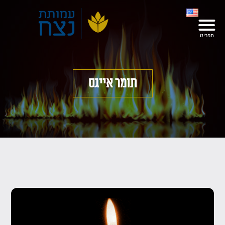
תומר אייגס