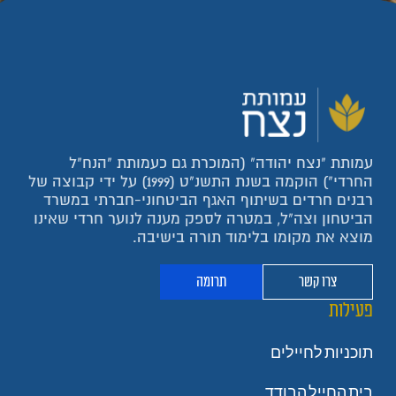
עמותת "נצח יהודה" (המוכרת גם כעמותת "הנח"ל
החרדי") הוקמה בשנת התשנ"ט (1999) על ידי קבוצה של
רבנים חרדים בשיתוף האגף הביטחוני-חברתי במשרד
הביטחון וצה"ל, במטרה לספק מענה לנוער חרדי שאינו
מוצא את מקומו בלימוד תורה בישיבה.
צרו קשר
תרומה
פעילות
תוכניות לחיילים
בית החייל הבודד