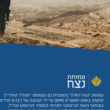
עמותת "נצח יהודה" (המוכרת גם כעמותת "הנח"ל החרדי")
הוקמה בשנת התשנ"ט (1999) על ידי קבוצה של רבנים חרדים
בשיתוף האגף הביטחוני-חברתי במשרד הביטחון וצה"ל,