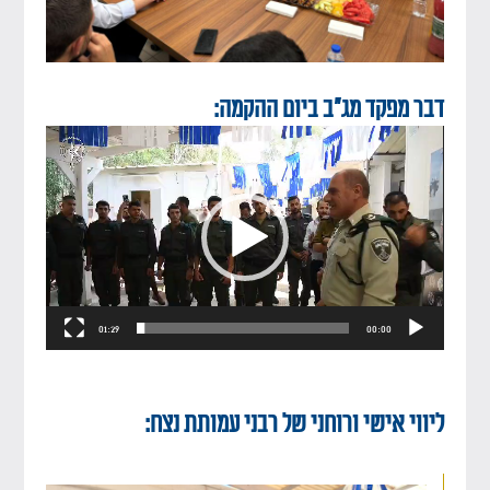
דבר מפקד מג"ב ביום ההקמה:
נגן
וידאו
01:29
00:00
ליווי אישי ורוחני של רבני עמותת נצח: