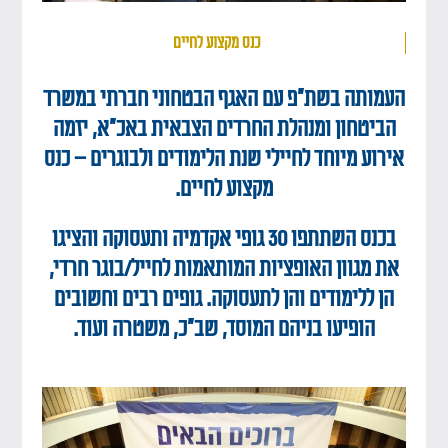
כנס מקצוע לחיים
העמותה בשת"פ עם האגף הבטחוני חברתי במשרד
הביטחון ומנהלת החרדים הצבאית באכ"א, יזמה
אירוע מיוחד לחיילי שנת הלימודים ולבוגרים – כנס
מקצוע לחיים.
בכנס השתתפו 30 גופי אקדמיה ותעסוקה והציגו
את מגוון האופציות המותאמות לחייל/בוגר חרדי,
הן ללימודים והן לתעסוקה. גופים רבים וחשובים
הופיעו בניהם המוסד, שב"כ, משטרה ועוד.