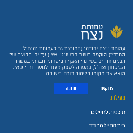
עמותת "נצח יהודה" (המוכרת גם כעמותת "הנח"ל
החרדי") הוקמה בשנת התשנ"ט (1999) על ידי קבוצה של
רבנים חרדים בשיתוף האגף הביטחוני-חברתי במשרד
הביטחון וצה"ל, במטרה לספק מענה לנוער חרדי שאינו
מוצא את מקומו בלימוד תורה בישיבה.
צרו קשר
תרומה
פעילות
תוכניות לחיילים
בית החייל הבודד