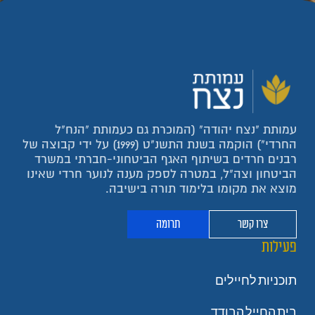
עמותת "נצח יהודה" (המוכרת גם כעמותת "הנח"ל
החרדי") הוקמה בשנת התשנ"ט (1999) על ידי קבוצה של
רבנים חרדים בשיתוף האגף הביטחוני-חברתי במשרד
הביטחון וצה"ל, במטרה לספק מענה לנוער חרדי שאינו
מוצא את מקומו בלימוד תורה בישיבה.
צרו קשר
תרומה
פעילות
תוכניות לחיילים
בית החייל הבודד