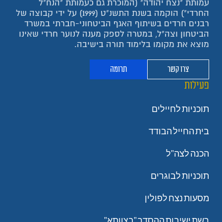
עמותת "נצח יהודה" (המוכרת גם כעמותת "הנח"ל
החרדי") הוקמה בשנת התשנ"ט (1999) על ידי קבוצה של
רבנים חרדים בשיתוף האגף הביטחוני-חברתי במשרד
הביטחון וצה"ל, במטרה לספק מענה לנוער חרדי שאינו
מוצא את מקומו בלימוד תורה בישיבה.
צרו קשר
תרומה
פעילות
תוכניות לחיילים
בית החייל הבודד
הכנה לצה"ל
תוכניות לבוגרים
מסעות נצח לפולין
רשת ישיבות ההסדר "בצוותא"