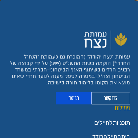
עמותת "נצח יהודה" (המוכרת גם כעמותת "הנח"ל
החרדי") הוקמה בשנת התשנ"ט (1999) על ידי קבוצה של
רבנים חרדים בשיתוף האגף הביטחוני-חברתי במשרד
הביטחון וצה"ל, במטרה לספק מענה לנוער חרדי שאינו
מוצא את מקומו בלימוד תורה בישיבה.
צרו קשר
תרומה
פעילות
תוכניות לחיילים
בית החייל הבודד