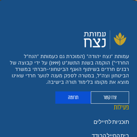
עמותת "נצח יהודה" (המוכרת גם כעמותת "הנח"ל
החרדי") הוקמה בשנת התשנ"ט (1999) על ידי קבוצה של
רבנים חרדים בשיתוף האגף הביטחוני-חברתי במשרד
הביטחון וצה"ל, במטרה לספק מענה לנוער חרדי שאינו
מוצא את מקומו בלימוד תורה בישיבה.
צרו קשר
תרומה
פעילות
תוכניות לחיילים
בית החייל הבודד