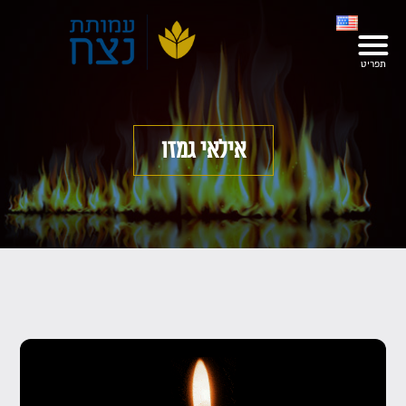
אילאי גמזו