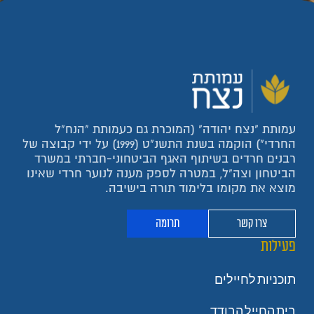
עמותת "נצח יהודה" (המוכרת גם כעמותת "הנח"ל
החרדי") הוקמה בשנת התשנ"ט (1999) על ידי קבוצה של
רבנים חרדים בשיתוף האגף הביטחוני-חברתי במשרד
הביטחון וצה"ל, במטרה לספק מענה לנוער חרדי שאינו
מוצא את מקומו בלימוד תורה בישיבה.
צרו קשר
תרומה
פעילות
תוכניות לחיילים
בית החייל הבודד