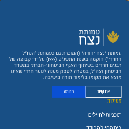
עמותת "נצח יהודה" (המוכרת גם כעמותת "הנח"ל
החרדי") הוקמה בשנת התשנ"ט (1999) על ידי קבוצה של
רבנים חרדים בשיתוף האגף הביטחוני-חברתי במשרד
הביטחון וצה"ל, במטרה לספק מענה לנוער חרדי שאינו
מוצא את מקומו בלימוד תורה בישיבה.
צרו קשר
תרומה
פעילות
תוכניות לחיילים
בית החייל הבודד