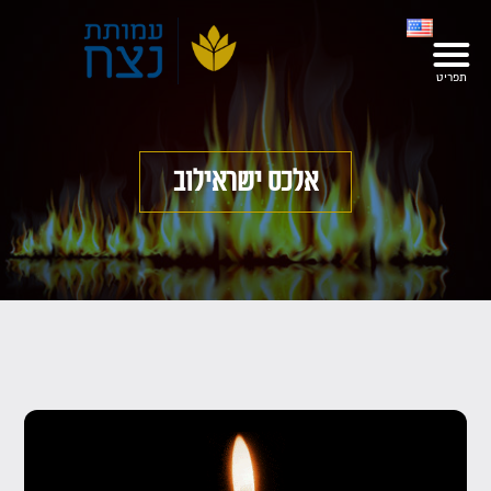
אלכס ישראילוב