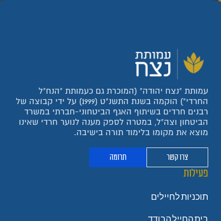
עמותת "נצח יהודה" (המוכרת גם כעמותת "הנח"ל
החרדי") הוקמה בשנת התשנ"ט (1999) על ידי קבוצה של
רבנים חרדים בשיתוף האגף הביטחוני-חברתי במשרד
הביטחון וצה"ל, במטרה לספק מענה לנוער חרדי שאינו
מוצא את מקומו בלימוד תורה בישיבה.
צרו קשר
תרומה
פעילות
תוכניות לחיילים
בית החייל הבודד