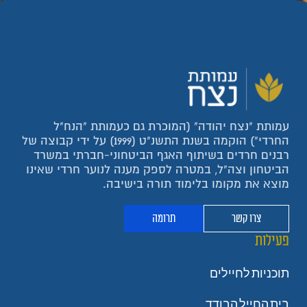
עמותת "נצח יהודה" (המוכרת גם כעמותת "הנח"ל
החרדי") הוקמה בשנת התשנ"ט (1999) על ידי קבוצה של
רבנים חרדים בשיתוף האגף הביטחוני-חברתי במשרד
הביטחון וצה"ל, במטרה לספק מענה לנוער חרדי שאינו
מוצא את מקומו בלימוד תורה בישיבה.
צרו קשר
תרומה
פעילות
תוכניות לחיילים
בית החייל הבודד