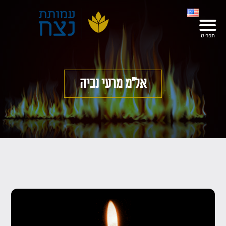
אל"מ מרעי נביה