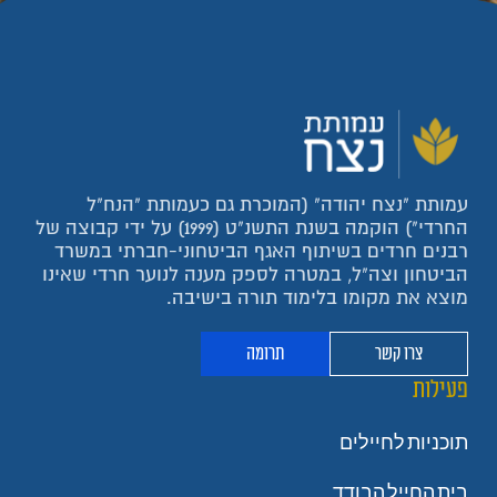
עמותת "נצח יהודה" (המוכרת גם כעמותת "הנח"ל
החרדי") הוקמה בשנת התשנ"ט (1999) על ידי קבוצה של
רבנים חרדים בשיתוף האגף הביטחוני-חברתי במשרד
הביטחון וצה"ל, במטרה לספק מענה לנוער חרדי שאינו
מוצא את מקומו בלימוד תורה בישיבה.
צרו קשר
תרומה
פעילות
תוכניות לחיילים
בית החייל הבודד